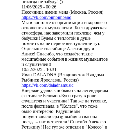
никогда не забуду.! ))
11/06/2025 - 00:26
Песочница имени меня (Москва, Россия)
https://vk.com/pimpimband
Мы в восторге от организации и хорошего
отношения к музыкантам. Была дружеская
атмосфера, нас закормили похлеще, чем у
бабушки! Будем с теплотой в душе
помнить наше первое выступление тут.
Отдельное спасибище Александру и
Алисе! Спасибо, что создаёте такие
масштабные события в жизнях музыкантов
и слушателей!!
10/22/2025 - 10:31
Иван DALADNA (Владивосток Няндома
Рыбинск Ярославль, Россия)
https://vk.com/daladnamusic
Впервые удалось побывать на легендарном
фестивале Беломор-Буги сразу в роли
слушателя и участника! Так же на тусовке,
после фестиваля, в "Колесе", что тоже
было интересно. Радушие мы
почувствовали сразу, выйдя из вагона
поезда – нас встретили! Спасибо Алексею
Ротькину! Нас тут же отвезли в "Колесо" и