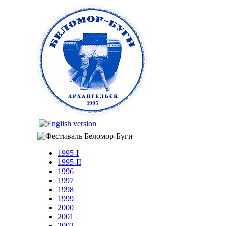
Перейти к основному содержанию
Беломор-
Буги
1995-I
1995-II
1996
1997
1998
1999
2000
2001
2002