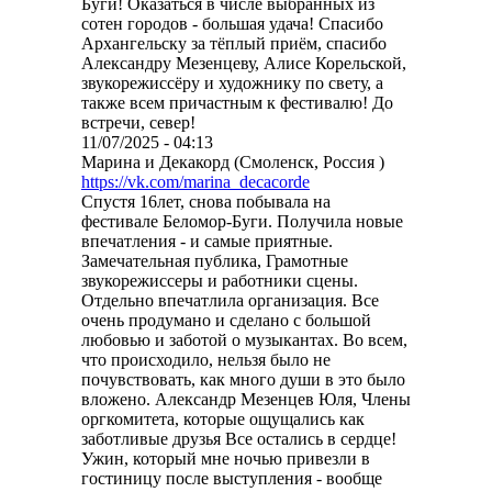
Буги! Оказаться в числе выбранных из
сотен городов - большая удача! Спасибо
Архангельску за тёплый приём, спасибо
Александру Мезенцеву, Алисе Корельской,
звукорежиссёру и художнику по свету, а
также всем причастным к фестивалю! До
встречи, север!
11/07/2025 - 04:13
Марина и Декакорд (Смоленск, Россия )
https://vk.com/marina_decacorde
Спустя 16лет, снова побывала на
фестивале Беломор-Буги. Получила новые
впечатления - и самые приятные.
Замечательная публика, Грамотные
звукорежиссеры и работники сцены.
Отдельно впечатлила организация. Все
очень продумано и сделано с большой
любовью и заботой о музыкантах. Во всем,
что происходило, нельзя было не
почувствовать, как много души в это было
вложено. Александр Мезенцев Юля, Члены
оргкомитета, которые ощущались как
заботливые друзья Все остались в сердце!
Ужин, который мне ночью привезли в
гостиницу после выступления - вообще