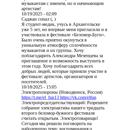
музыкантам с именем, но и начинающим
артистам!
10/19/2025 - 02:09
Саджан сонал (, )
Я студент-медик, учусь в Архангельске
уже 5 лет, но впервые меня пригласили и я
участвовала в фестивале «Беломор-Буги».
Было очень приятно окунуться в
уникальную атмосферу сплочённости
музыкантов и их группы. Хочу
поблагодарить Александра Мезенцева за
приглашение и возможность выступить в
этом году. Хочу поблагодарить всех
добрых людей, которые приняли участие в
фестивале: артистов, организаторов и
посетителей.
10/18/2025 - 15:05
Электропохороны (Новодвинск, Россия)
https://t.me/el_fun13 https://vk.com/elfun
Электропредседательствующий: Разрешите
собрание электроактива нашего тридцать
второго беломор-бужного фестиваля
считать открытым. Электротоварищи!
Сегодня мы решили поговорить на
наболевшую тему: воспоминания о