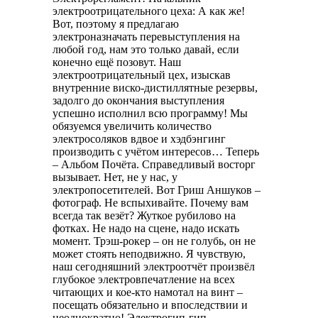
электроотрицательного цеха: А как же!
Вот, поэтому я предлагаю
электроназначать перевыступления на
любой год, нам это только давай, если
конечно ещё позовут. Наш
электроотрицательный цех, изыскав
внутренние виско-дистиллятные резервы,
задолго до окончания выступления
успешно исполнил всю программу! Мы
обязуемся увеличить количество
электросоляков вдвое и хэдбэнгинг
производить с учётом интересов… Теперь
– Альбом Почёта. Справедливый восторг
вызывает. Нет, не у нас, у
электропосетителей. Вот Гриш Аншуков –
фотограф. Не вспыхивайте. Почему вам
всегда так везёт? Жуткое рубилово на
фотках. Не надо на сцене, надо искать
момент. Трэш-рокер – он не голубь, он не
может стоять неподвижно. Я чувствую,
наш сегодняшний электроотчёт произвёл
глубокое электровпечатление на всех
читающих и кое-кто намотал на винт –
посещать обязательно и впоследствии и
неоднократно! Электрогип-гип,