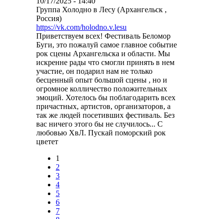
10/17/2025 - 14:40
Группа Холодно в Лесу (Архангельск ,
Россия)
https://vk.com/holodno.v.lesu
Приветствуем всех! Фестиваль Беломор
Буги, это пожалуй самое главное событие
рок сцены Архангельска и области. Мы
искренне рады что смогли принять в нем
участие, он подарил нам не только
бесценный опыт большой сцены , но и
огромное колличество положительных
эмоций. Хотелось бы поблагодарить всех
причастных, артистов, организаторов, а
так же людей посетивших фестиваль. Без
вас ничего этого бы не случилось... С
любовью ХвЛ. Пускай поморский рок
цветет
1
Страницы
2
3
4
5
6
7