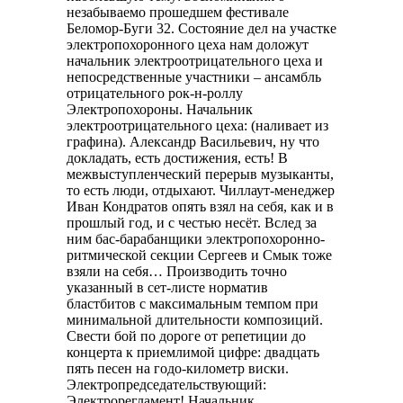
незабываемо прошедшем фестивале
Беломор-Буги 32. Состояние дел на участке
электропохоронного цеха нам доложут
начальник электроотрицательного цеха и
непосредственные участники – ансамбль
отрицательного рок-н-роллу
Электропохороны. Начальник
электроотрицательного цеха: (наливает из
графина). Александр Васильевич, ну что
докладать, есть достижения, есть! В
межвыступленческий перерыв музыканты,
то есть люди, отдыхают. Чиллаут-менеджер
Иван Кондратов опять взял на себя, как и в
прошлый год, и с честью несёт. Вслед за
ним бас-барабанщики электропохоронно-
ритмической секции Сергеев и Смык тоже
взяли на себя… Производить точно
указанный в сет-листе норматив
бластбитов с максимальным темпом при
минимальной длительности композиций.
Свести бой по дороге от репетиции до
концерта к приемлимой цифре: двадцать
пять песен на годо-километр виски.
Электропредседательствующий:
Электрорегламент! Начальник