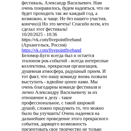
фестиваль, Александр Васильевич. Нам
очень понравилось, будем надеяться, что он
будет проходить так же каждый год, а
возможно, и чаще. Не без нашего участия,
конечно)) Но это мечты! Спасибо всем, кто
сделал этот фестиваль!
10/20/2025 - 10:36
https://vk.com/fivepointfiveband
(Архангельск, Россия)
https://vk.com/fivepointfiveband
Беломор-Буги всегда был и остается
эталоном рок-событий - всегда интересные
коллективы, прекрасная организация,
душевная атмосфера, радушный прием. И
тот факт, что нашу команду вновь позвали
выступить - вдвойне ценен нами. Мы
очень благодарны команде фестиваля и
лично Александру Васильевичу за их
отношение к делу - такое
профессиональное, с такой широкой
душой, сложно придумать то, что можно
было бы улучшить! Очень надеемся на
дальнейшее проведение этого прекрасного
события, дарящего возможность
презентовать свое творчество не только