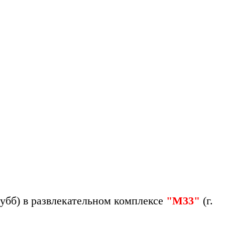
субб)
в развлекательном комплексе
"М33"
(г.