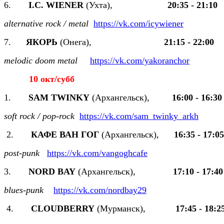
6.
I.C. WIENER
(Ухта),
20:35 - 21:10
alternative rock / metal
https://vk.com/icywiener
7.
ЯКОРЬ
(Онега),
21:15 - 22:00
melodic doom metal
https://vk.com/yakoranchor
10 окт/субб
1.
SAM TWINKY
(Архангельск),
16:00 - 16:30
soft rock / pop-rock
https://vk.com/sam_twinky_arkh
2.
КАФЕ ВАН ГОГ
(Архангельск),
16:35 - 17:05
post-punk
https://vk.com/vangoghcafe
3.
NORD BAY
(Архангельск),
17:10 - 17:40
blues-punk
https://vk.com/nordbay29
4.
CLOUDBERRY
(Мурманск),
17:45 - 18:2