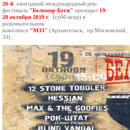
26-й
ежегодный международный рок-
фестиваль
"Беломор-Буги"
проходил
19-
20 октября 2019 г
.
(субб-вскр) в
развлекательном
комплексе
"М33"
(Архангельск, пр.Московский,
33).