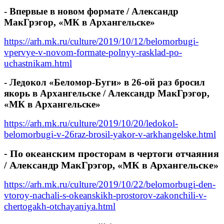
- Впервые в новом формате / Александр
МакГрэгор, «МК в Архангельске»
https://arh.mk.ru/culture/2019/10/12/belomorbugi-
vpervye-v-novom-formate-polnyy-rasklad-po-
uchastnikam.html
- Ледокол «Беломор-Буги» в 26-ой раз бросил
якорь в Архангельске / Александр МакГрэгор,
«МК в Архангельске»
https://arh.mk.ru/culture/2019/10/20/ledokol-
belomorbugi-v-26raz-brosil-yakor-v-arkhangelske.html
- По океанским просторам в чертоги отчаяния
/ Александр МакГрэгор, «МК в Архангельске»
https://arh.mk.ru/culture/2019/10/22/belomorbugi-den-
vtoroy-nachali-s-okeanskikh-prostorov-zakonchili-v-
chertogakh-otchayaniya.html