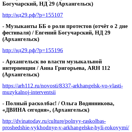
Богучарский, НД 29 (Архангельск)
http://нд29.рф/?p=155107
- Музыканты ББ о роли протестов (отчёт о 2 дне
фестиваля) /
Евгений Богучарский, НД 29
(Архангельск)
http://нд29.рф/?p=155196
- Архангельск во власти музыкальной
интервенции / Анна Григорьева,
ARH
112
(Архангельск)
https
://
arh
112.
ru
/
novosti
/8337-
arkhangelsk
-
vo
-
vlasti
-
muzykalnoj
-
interventsii
- Полный расколбас! / Ольга Водянникова,
«ДВИНА сегодня», (Архангельск)
http
://
dvinatoday
.
ru
/
culture
/
polnyy
-
raskolbas
-
proshedshie
-
vykhodnye
-
v
-
arkhangelske
-
byli
-
rokovymi
/