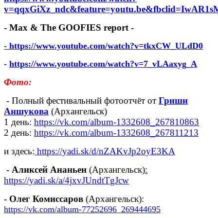
v=qqxGiXz_ndc&feature=youtu.be&fbclid=IwA
- Max & The GOOFIES report -
- https://www.youtube.com/watch?v=tkxCW_ULdD0
-
https://www.youtube.com/watch?v=7_vLAaxyg_A
Фото:
- Полный фестивальный фотоотчёт от
Гриши
Аншукова
(Архангельск)
1 день:
https://vk.com/album-1332608_267810863
2 день:
https://vk.com/album-1332608_267811213
и здесь:
https://yadi.sk/d/nZAKvJp2oyE3KA
- Аликсей Ананьен
(Архангельск)
:
https://yadi.sk/a/4jxvJUndtTgJcw
- Олег Комиссаров
(Архангельск):
https://vk.com/album-77252696_269444695