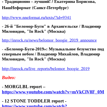
- Традиционно - лучший! / Екатерина Борисова,
НашНеформат (Санкт-Петербург)
http://www.nneformat.ru/texts/?id=9341
-
26-й "Беломор-Буги" в Архангельске / Владимир
Миловидов, "In Rock" (Москва)
http://inrock.ru/news/belomor_boogie_2019_announce
«Беломор-Буги-2019»: Музыкальное безумство под
-
северным небом / Владимир Михайлов, Владимир
Миловидов, "In Rock" (Москва)
http://inrock.ru/live_reports/belomor_boogie_2019
Видео
:
- MORGLBL report –
https://www.youtube.com/watch?v=mVkClV8F_0M
- 12 STONE TODDLER report -
https://www.youtube.com/watch?