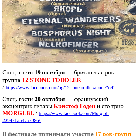
Спец. гости
19 октября
— британская рок-
группа
12 STONE TODDLER
/
https://www.facebook.com/pg/12stonetoddler/about/?ref..
Спец. гости
20 октября
— французский
эксцентрик гитары
Кристоф Годен
и его трио
MORGLBL
/
https://www.facebook.com/Mörglbl-
229471253757086/
В фестивале принимали участие
17 рок-групп