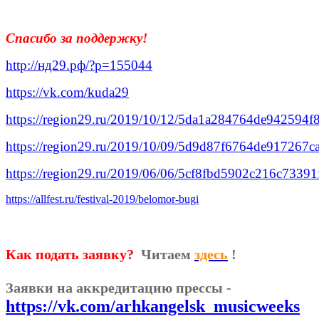
Спасибо за поддержку!
http://нд29.рф/?p=155044
https://vk.com/kuda29
https://region29.ru/2019/10/12/5da1a284764de942594f
https://region29.ru/2019/10/09/5d9d87f6764de917267c
https://region29.ru/2019/06/06/5cf8fbd5902c216c73391
https://allfest.ru/festival-2019/belomor-bugi
Как подать заявку?
Читаем
здесь
!
Заявки на
аккредитацию
прессы -
https://vk.com/arhkangelsk_musicweeks